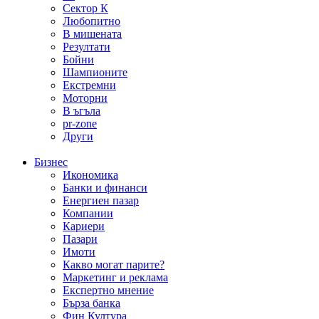
Сектор К
Любопитно
В мишената
Резултати
Бойни
Шампионите
Екстремни
Моторни
В ъгъла
pr-zone
Други
Бизнес
Икономика
Банки и финанси
Енергиен пазар
Компании
Кариери
Пазари
Имоти
Какво могат парите?
Маркетинг и реклама
Експертно мнение
Бърза банка
Фин Култура