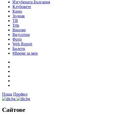
Изгубената България
Клубовете
Кино
Зодиак
ТВ
Trip
Вицове
Вкусотии
Фото
Web Report
Билети
#Време за мен
Поща
Профил
Сайтове