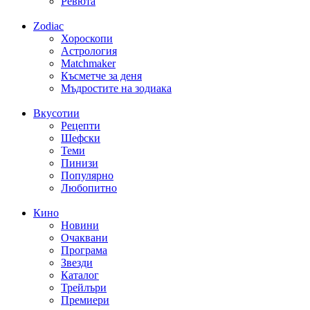
Ревюта
Zodiac
Хороскопи
Астрология
Matchmaker
Късметче за деня
Мъдростите на зодиака
Вкусотии
Рецепти
Шефски
Теми
Пинизи
Популярно
Любопитно
Кино
Новини
Очаквани
Програма
Звезди
Каталог
Трейлъри
Премиери