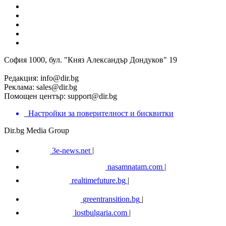
София 1000, бул. "Княз Александър Дондуков" 19
Редакция:
info@dir.bg
Реклама:
sales@dir.bg
Помощен център:
support@dir.bg
Настройки за поверителност и бисквитки
Dir.bg Media Group
3e-news.net
|
nasamnatam.com
|
realtimefuture.bg
|
greentransition.bg
|
lostbulgaria.com
|