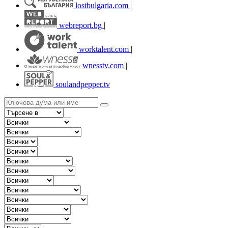
lostbulgaria.com
|
webreport.bg
|
worktalent.com
|
wnesstv.com
|
soulandpepper.tv