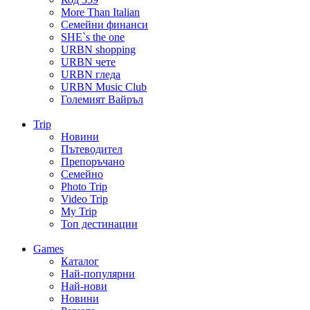
More Than Italian
Семейни финанси
SHE`s the one
URBN shopping
URBN чете
URBN гледа
URBN Music Club
Големият Вайръл
Trip
Новини
Пътеводител
Препоръчано
Семейно
Photo Trip
Video Trip
My Trip
Топ дестинации
Games
Каталог
Най-популярни
Най-нови
Новини