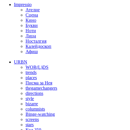
Impressio
Ателие
Сцена
Кино
Букви
Ноти
Лица
Носталгия
Калейдоскоп
Афиш
URBN
WOR(L)DS
trends
places
Писма за Нея
thegamechangers
directions
style
bizarre
columnists
Binge-watching
screens
stars
Код 359