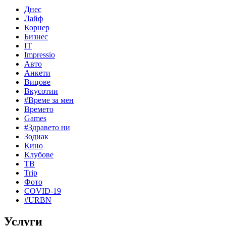
Днес
Лайф
Корнер
Бизнес
IT
Impressio
Авто
Анкети
Вицове
Вкусотии
#Време за мен
Времето
Games
#Здравето ни
Зодиак
Кино
Клубове
ТВ
Trip
Фото
COVID-19
#URBN
Услуги