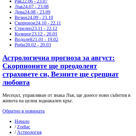
Рак
22.06 - 23.07
Лъв
24.07 - 23.08
Дева
24.08 - 23.09
Везни
24.09 - 23.10
Скорпион
24.10 - 22.11
Стрелец
23.11 - 22.12
Козирог
23.12 - 20.01
Водолей
21.01 - 19.02
Риби
20.02 - 20.03
Астрологична прогноза за август:
Скорпионите ще преодолеят
страховете си, Везните ще срещнат
любовта
Месецът, управляван от знака Лъв, ще донесе нови събития в
живота на целия зодиакален кръг.
Обратно в новината
Начало
/
Zodiac
/
Астрология