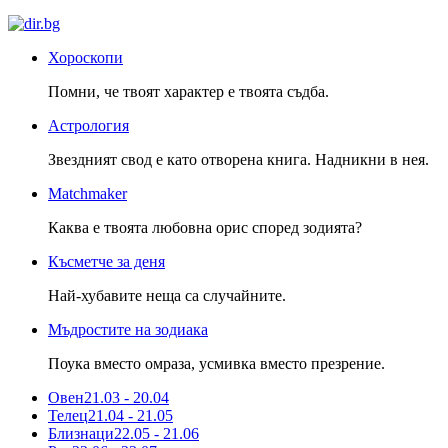
Хороскопи
Помни, че твоят характер е твоята съдба.
Астрология
Звездният свод е като отворена книга. Надникни в нея.
Matchmaker
Каква е твоята любовна орис според зодията?
Късметче за деня
Най-хубавите неща са случайните.
Мъдростите на зодиака
Поука вместо омраза, усмивка вместо презрение.
Овен
21.03 - 20.04
Телец
21.04 - 21.05
Близнаци
22.05 - 21.06