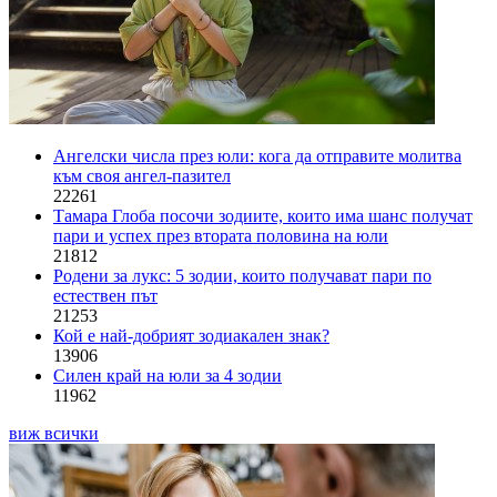
Ангелски числа през юли: кога да отправите молитва
към своя ангел-пазител
22261
Тамара Глоба посочи зодиите, които има шанс получат
пари и успех през втората половина на юли
21812
Родени за лукс: 5 зодии, които получават пари по
естествен път
21253
Кой е най-добрият зодиакален знак?
13906
Силен край на юли за 4 зодии
11962
виж всички