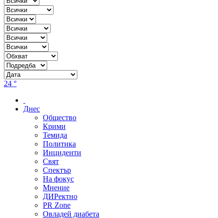
24 °
Днес
Общество
Крими
Темида
Политика
Инциденти
Свят
Спектър
На фокус
Мнение
ДИРектно
PR Zone
Овладей диабета