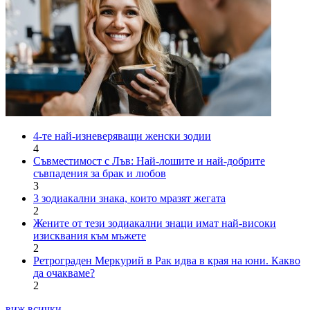
4-те най-изневеряващи женски зодии
4
Съвместимост с Лъв: Най-лошите и най-добрите
съвпадения за брак и любов
3
3 зодиакални знака, които мразят жегата
2
Жените от тези зодиакални знаци имат най-високи
изисквания към мъжете
2
Ретрограден Меркурий в Рак идва в края на юни. Какво
да очакваме?
2
виж всички