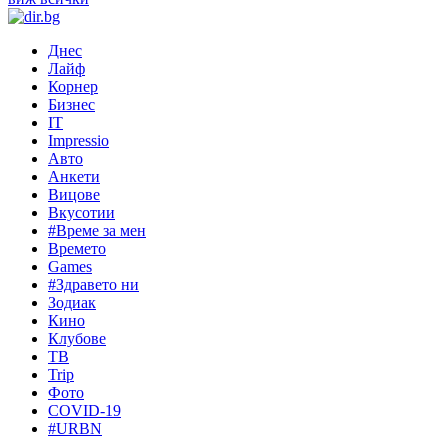
Днес
Лайф
Корнер
Бизнес
IT
Impressio
Авто
Анкети
Вицове
Вкусотии
#Време за мен
Времето
Games
#Здравето ни
Зодиак
Кино
Клубове
ТВ
Trip
Фото
COVID-19
#URBN