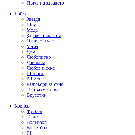
Пътят на здравето
Лайф
Звезди
Шоу
Мода
Здраве и красота
Отново в час
Мама
Дом
Любопитно
Дай лапа
Любов и секс
Шопинг
PR Zone
Разговори за съня
Тествахме за вас...
Вкусотии
Корнер
Футбол
Тенис
Волейбол
Баскетбол
F1