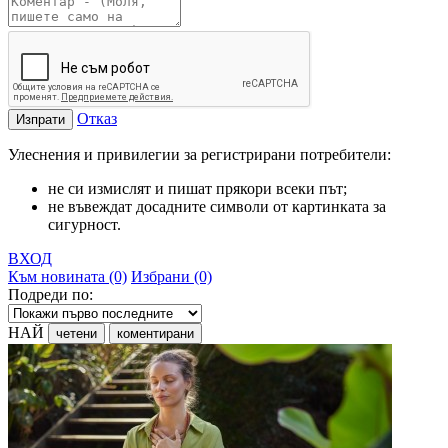
Отказ
Изпрати
Улеснения и привилегии за регистрирани потребители:
не си измислят и пишат прякори всеки път;
не въвеждат досадните символи от картинката за
сигурност.
ВХОД
Към новината (0)
Избрани (0)
Подреди по:
НАЙ
четени
коментирани