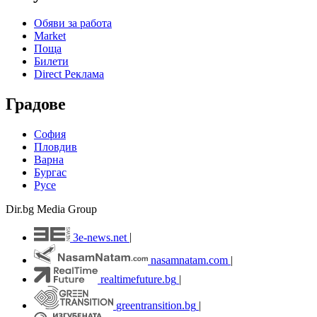
Обяви за работа
Market
Поща
Билети
Direct Реклама
Градове
София
Пловдив
Варна
Бургас
Русе
Dir.bg Media Group
3e-news.net
|
nasamnatam.com
|
realtimefuture.bg
|
greentransition.bg
|