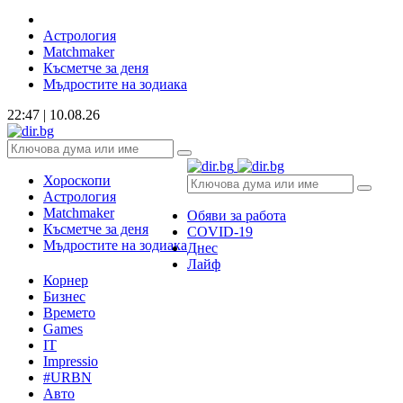
Астрология
Matchmaker
Късметче за деня
Мъдростите на зодиака
22:47 | 10.08.26
Хороскопи
Астрология
Matchmaker
Обяви за работа
Късметче за деня
COVID-19
Мъдростите на зодиака
Днес
Лайф
Корнер
Бизнес
Времето
Games
IT
Impressio
#URBN
Авто